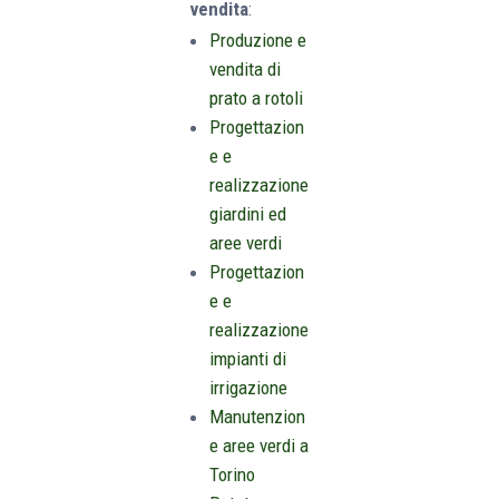
Servizi di
giardinaggi
o
Non solo
Verde
offre
servizi di
giardinaggio
pubblici e
privati a
Torino
e
Cuneo
.
Progettazione
e
manutenzione