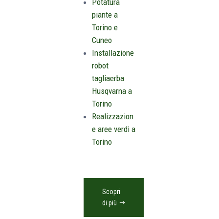
aree verdi
e
giardini
,
potatura
e
vendita
:
Produzione e
vendita di
prato a rotoli
Progettazion
e e
realizzazione
giardini ed
aree verdi
Progettazion
e e
realizzazione
impianti di
irrigazione