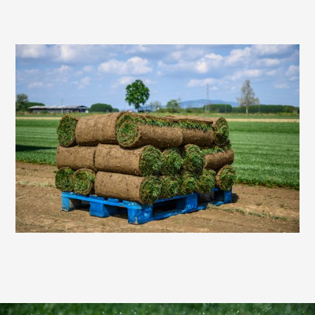
prato sintetico. Si tratta di un autentico tappeto erboso
coltivato direttamente nella nostra azienda e consegnato
“maturo”. Questo significa che il prato è già cresciuto,
tagliato in sezioni con uno o due centimetri di terra
sottostante e arrotolato per una consegna facile e veloce.
Le vantaggiose caratteristiche del prato a rotoli sono
molteplici. Godrai immediatamente di un prato calpestabile,
con un anno e mezzo di crescita, appena dopo averlo posato.
Elimina i rischi legati alla semina tradizionale e offre la
possibilità di installarlo in qualsiasi periodo dell’anno, senza
dover aspettare il momento giusto per seminare. Infine,
potrai ammirare un risultato finale eccezionale per il tuo
spazio verde.